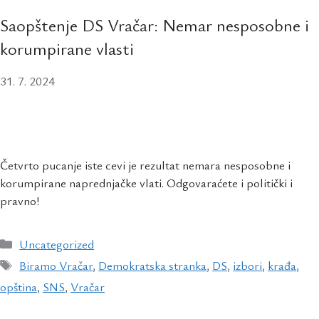
Saopštenje DS Vračar: Nemar nesposobne i
korumpirane vlasti
31. 7. 2024
Četvrto pucanje iste cevi je rezultat nemara nesposobne i
korumpirane naprednjačke vlati. Odgovaraćete i politički i
pravno!
Uncategorized
Biramo Vračar
,
Demokratska stranka
,
DS
,
izbori
,
krađa
,
opština
,
SNS
,
Vračar