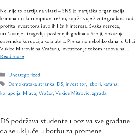
Ne, nije to partija na vlasti – SNS je mafijaška organizacija,
kriminalni i korumpirani režim, koji žrtvuje živote građana radi
profita investitora i svojih ličnih interesa. Svaka nesreća,
urušavanje i tragedija poslednjih godina u Srbiji, pokazuje
sistemsku korupciju koja ubija. Pre samo nekoliko dana, u Ulici
Vukice Mitrović na Vračaru, investitor je tokom radova na …
Read more
Uncategorized
Demokratska stranka
,
DS
,
investitor
,
izbori
,
kafana
,
korupcija
,
Mlava
,
Vračar
,
Vukice Mitrovic
,
zgrada
DS podržava studente i poziva sve građane
da se uključe u borbu za promene