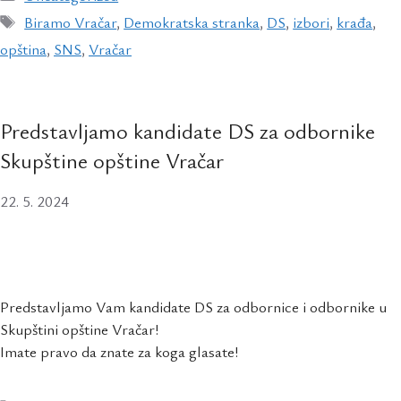
Biramo Vračar
,
Demokratska stranka
,
DS
,
izbori
,
krađa
,
opština
,
SNS
,
Vračar
Predstavljamo kandidate DS za odbornike
Skupštine opštine Vračar
22. 5. 2024
Predstavljamo Vam kandidate DS za odbornice i odbornike u
Skupštini opštine Vračar!
Imate pravo da znate za koga glasate!