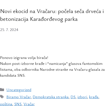
Novi ekocid na Vračaru: počela seča drveća i
betonizacija Karađorđevog parka
25. 7. 2024
Ponovo izigrana volja birača!
Nakon post-izborne krađe i “namicanja” glasova fantomskim
listama, oba odbornika Narodne stranke na Vračaru glasala za
kandidata SNS.
Uncategorized
Biramo Vračar
,
Demokratska stranka
,
DS
,
izbori
,
krađa
,
opština
,
SNS
,
Vračar