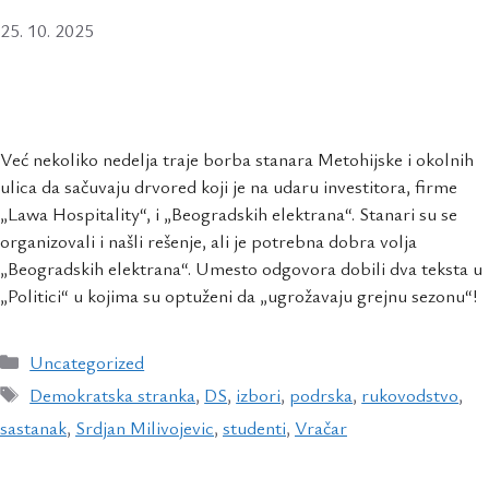
25. 10. 2025
Već nekoliko nedelja traje borba stanara Metohijske i okolnih
ulica da sačuvaju drvored koji je na udaru investitora, firme
„Lawa Hospitality“, i „Beogradskih elektrana“. Stanari su se
organizovali i našli rešenje, ali je potrebna dobra volja
„Beogradskih elektrana“. Umesto odgovora dobili dva teksta u
„Politici“ u kojima su optuženi da „ugrožavaju grejnu sezonu“!
Uncategorized
Demokratska stranka
,
DS
,
izbori
,
podrska
,
rukovodstvo
,
sastanak
,
Srdjan Milivojevic
,
studenti
,
Vračar