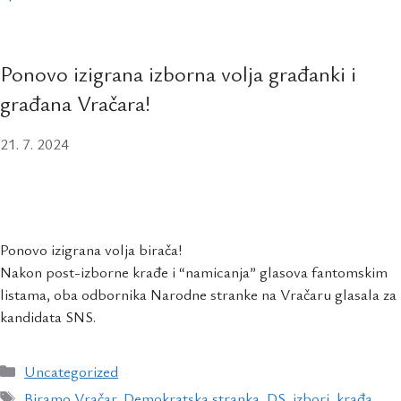
Ponovo izigrana izborna volja građanki i
građana Vračara!
21. 7. 2024
Ponovo izigrana volja birača!
Nakon post-izborne krađe i “namicanja” glasova fantomskim
listama, oba odbornika Narodne stranke na Vračaru glasala za
kandidata SNS.
Uncategorized
Biramo Vračar
,
Demokratska stranka
,
DS
,
izbori
,
krađa
,