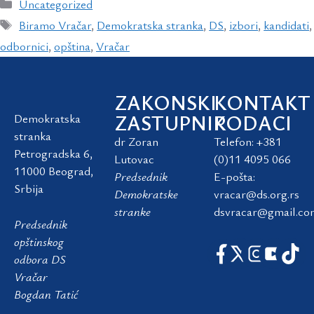
Uncategorized
Biramo Vračar
,
Demokratska stranka
,
DS
,
izbori
,
kandidati
,
odbornici
,
opština
,
Vračar
ZAKONSKI
KONTAKT
ZASTUPNIK
PODACI
Demokratska
stranka
dr Zoran
Telefon: +381
Petrogradska 6,
Lutovac
(0)11 4095 066
11000 Beograd,
Predsednik
E-pošta:
Srbija
Demokratske
vracar@ds.org.rs
stranke
dsvracar@gmail.co
Predsednik
opštinskog
odbora DS
Vračar
Bogdan Tatić