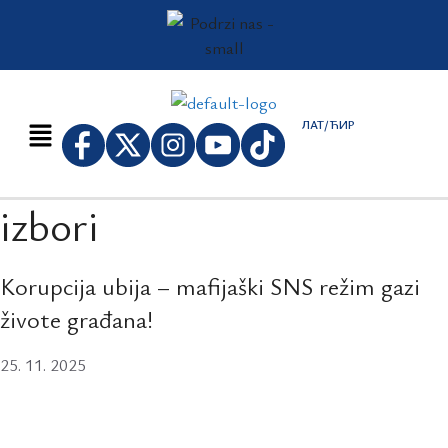
ЛАТ/ЋИР
izbori
Korupcija ubija – mafijaški SNS režim gazi
živote građana!
25. 11. 2025