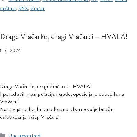
opština
,
SNS
,
Vračar
Drage Vračarke, dragi Vračarci – HVALA!
8. 6. 2024
Drage Vračarke, dragi Vračarci – HVALA!
I pored svih manipulacija i krađe, opozicija je pobedila na
Vračaru!
Nastavljamo borbu za odbranu izborne volje birača i
oslobađanje našeg Vračara!
Uncategorized