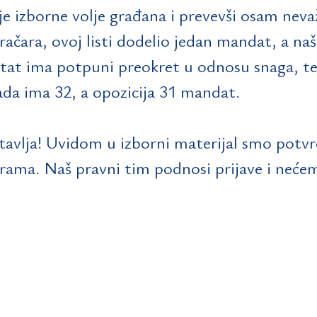
e izborne volje građana i prevevši osam nevaž
ačara, ovoj listi dodelio jedan mandat, a našo
ltat ima potpuni preokret u odnosu snaga, te
ada ima 32, a opozicija 31 mandat.
avlja! Uvidom u izborni materijal smo potvrdi
merama. Naš pravni tim podnosi prijave i neće