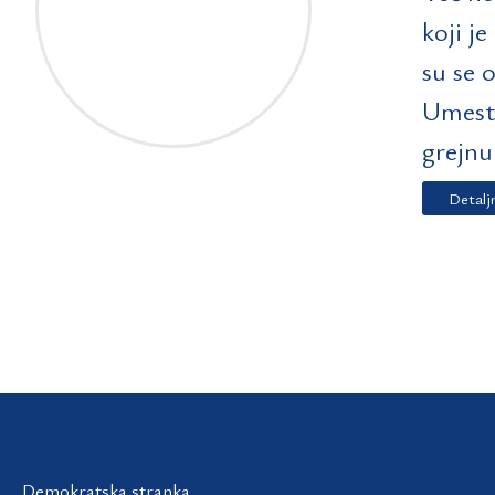
koji j
su se 
Umesto
grejnu
Detalj
Demokratska stranka