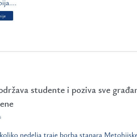
ija....
nije
država studente i poziva sve građan
ene
5
koliko nedelja traje borba stanara Metohijske