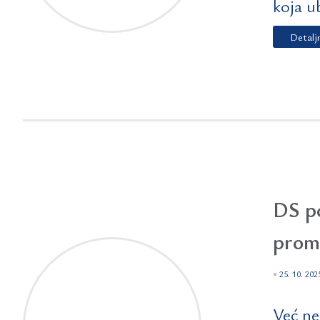
koja ub
Detalj
DS po
prom
•
25. 10. 202
Već ne