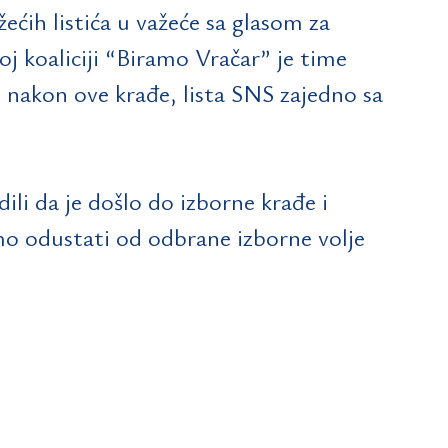
ećih listića u važeće sa glasom za
j koaliciji “Biramo Vračar” je time
 nakon ove krađe, lista SNS zajedno sa
li da je došlo do izborne krađe i
mo odustati od odbrane izborne volje