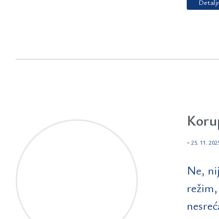
Detalj
Korup
•
25. 11. 202
Ne, ni
režim,
nesreć