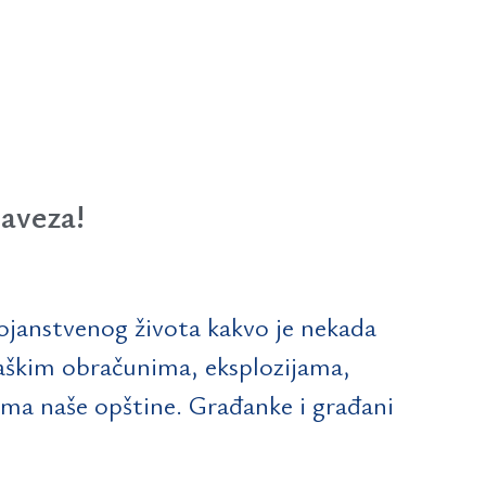
baveza!
tojanstvenog života kakvo je nekada
aškim obračunima, eksplozijama,
ama naše opštine. Građanke i građani