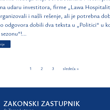
e na udaru investitora, firme „Lawa Hospitalit
organizovali i našli rešenje, ali je potrebna d
 odgovora dobili dva teksta u „Politici“ u k
 sezonu“!...
nije
1
2
3
sledeća »
ZAKONSKI ZASTUPNIK
dr Zoran Lutovac