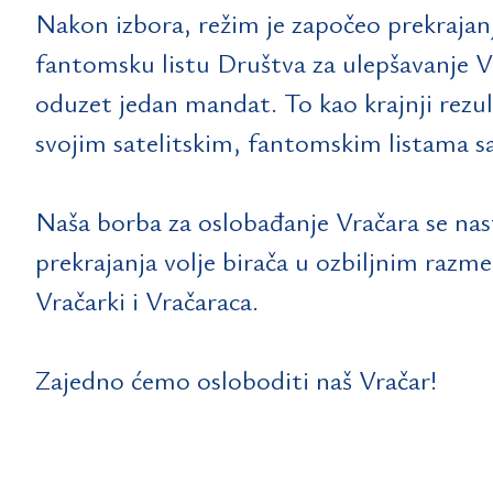
Nakon izbora, režim je započeo prekrajanj
fantomsku listu Društva za ulepšavanje Vr
oduzet jedan mandat. To kao krajnji rezu
svojim satelitskim, fantomskim listama s
Naša borba za oslobađanje Vračara se nast
prekrajanja volje birača u ozbiljnim raz
Vračarki i Vračaraca.
Zajedno ćemo osloboditi naš Vračar!