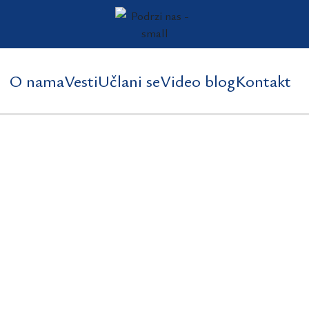
O nama
Vesti
Učlani se
Video blog
Kontakt