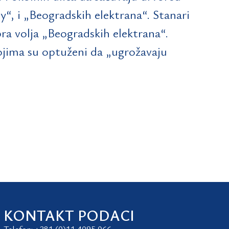
y“, i „Beogradskih elektrana“. Stanari
obra volja „Beogradskih elektrana“.
ojima su optuženi da „ugrožavaju
KONTAKT PODACI
Telefon: +381 (0)11 4095 066