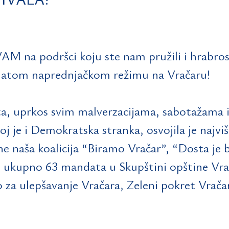
 na podršci koju ste nam pružili i hrabrosti
ahatom naprednjačkom režimu na Vračaru!
uta, uprkos svim malverzacijama, sabotažama 
joj je i Demokratska stranka, osvojila je naj
ne naša koalicija “Biramo Vračar”, “Dosta je 
od ukupno 63 mandata u Skupštini opštine Vra
za ulepšavanje Vračara, Zeleni pokret Vračar