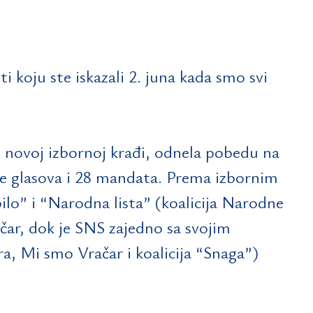
 koju ste iskazali 2. juna kada smo svi
i novoj izbornoj krađi, odnela pobedu na
više glasova i 28 mandata. Prema izbornim
bilo” i “Narodna lista” (koalicija Narodne
čar, dok je SNS zajedno sa svojim
a, Mi smo Vračar i koalicija “Snaga”)