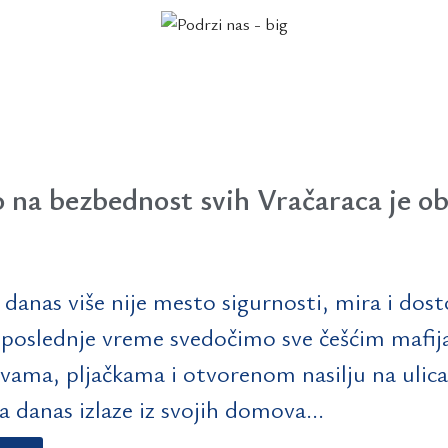
 na bezbednost svih Vračaraca je o
 danas više nije mesto sigurnosti, mira i dos
 poslednje vreme svedočimo sve češćim mafij
vama, pljačkama i otvorenom nasilju na ulic
a danas izlaze iz svojih domova...