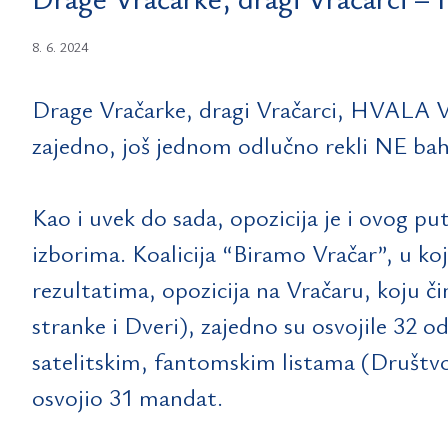
8. 6. 2024
Drage Vračarke, dragi Vračarci, HVALA VAM
zajedno, još jednom odlučno rekli NE b
Kao i uvek do sada, opozicija je i ovog p
izborima. Koalicija “Biramo Vračar”, u ko
rezultatima, opozicija na Vračaru, koju či
stranke i Dveri), zajedno su osvojile 32 
satelitskim, fantomskim listama (Društvo 
osvojio 31 mandat.