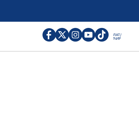
ЛАТ/
ЋИР