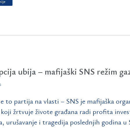
nije
cija ubija – mafijaški SNS režim gaz
5
je to partija na vlasti – SNS je mafijaška orga
 koji žrtvuje živote građana radi profita invest
a, urušavanje i tragedija poslednjih godina u 